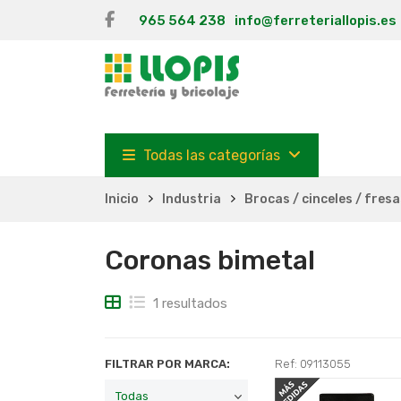
965 564 238
info@ferreteriallopis.es
Todas las categorías
Inicio
Industria
Brocas / cinceles / fres
Coronas bimetal
1 resultados
FILTRAR POR MARCA:
Ref: 09113055