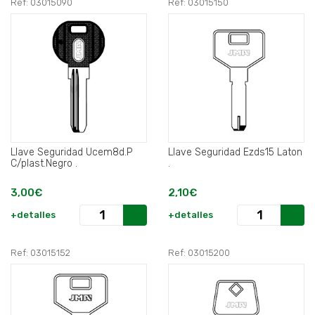
Ref: 03015090
Ref: 03015150
Llave Seguridad Ucem8d.P
Llave Seguridad Ezds15 Laton
C/plast.Negro .
.
3,00€
2,10€
+detalles
+detalles
Ref: 03015152
Ref: 03015200