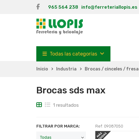
965 564 238
info@ferreteriallopis.es
Todas las categorías
Inicio
Industria
Brocas / cinceles / fres
Brocas sds max
1 resultados
FILTRAR POR MARCA:
Ref: 09087050