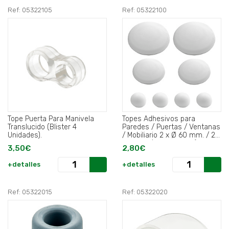
Ref: 05322105
Ref: 05322100
Tope Puerta Para Manivela
Topes Adhesivos para
Translucido (Blister 4
Paredes / Puertas / Ventanas
Unidades).
/ Mobiliario 2 x Ø 60 mm. / 2 x
40 mm. / 4 x 22 mm. (Blister
3,50€
2,80€
8 piezas) .
+detalles
+detalles
Ref: 05322015
Ref: 05322020