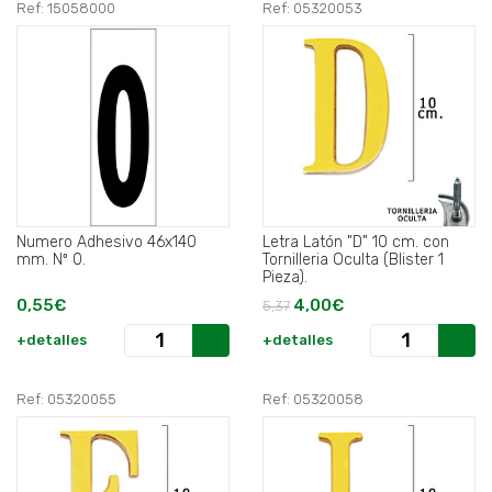
Ref: 15058000
Ref: 05320053
Numero Adhesivo 46x140
Letra Latón "D" 10 cm. con
mm. Nº 0.
Tornilleria Oculta (Blister 1
Pieza).
0,55€
4,00€
5,37
+detalles
+detalles
Ref: 05320055
Ref: 05320058