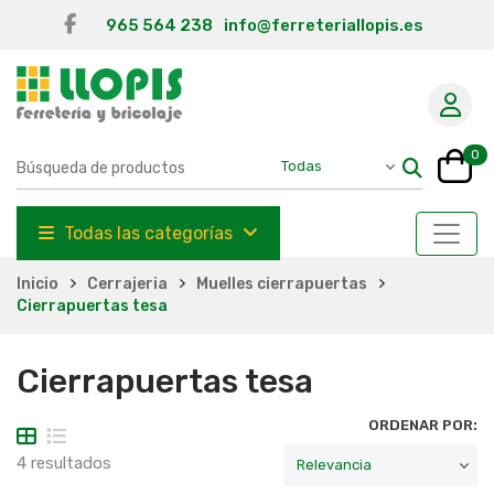
965 564 238
info@ferreteriallopis.es
0
Todas las categorías
Inicio
Cerrajeria
Muelles cierrapuertas
Cierrapuertas tesa
Cierrapuertas tesa
ORDENAR POR:
4 resultados