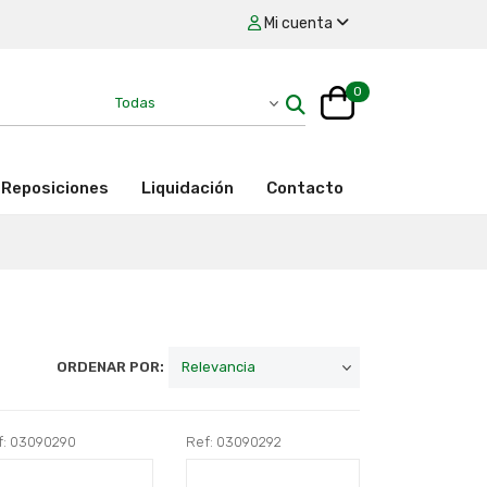
Mi cuenta
0
Reposiciones
Liquidación
Contacto
ORDENAR POR:
f: 03090290
Ref: 03090292