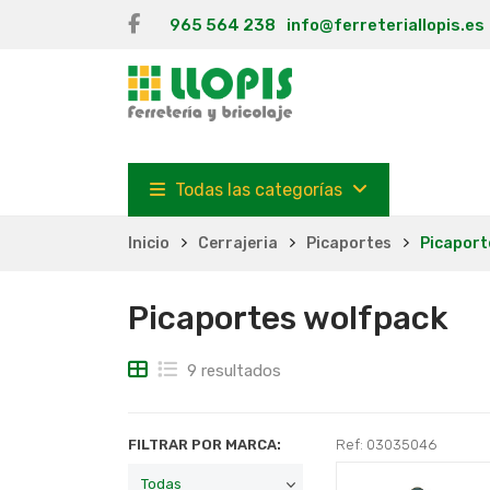
965 564 238
info@ferreteriallopis.es
Todas las categorías
Inicio
Cerrajeria
Picaportes
Picaport
Picaportes wolfpack
9 resultados
FILTRAR POR MARCA:
Ref: 03035046