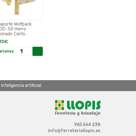
caporte Wolfpack
00- 50 Hierro
tonado Canto
adrado.
20€
etalles
teligencia artificial.
965 564 238
info@ferreteriallopis.es