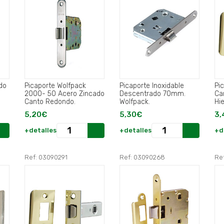
do
Picaporte Wolfpack
Picaporte Inoxidable
Pi
2000- 50 Acero Zincado
Descentrado 70mm.
Ca
Canto Redondo.
Wolfpack.
Hi
5,20€
5,30€
3,
+detalles
+detalles
+d
Ref: 03090291
Ref: 03090268
Re