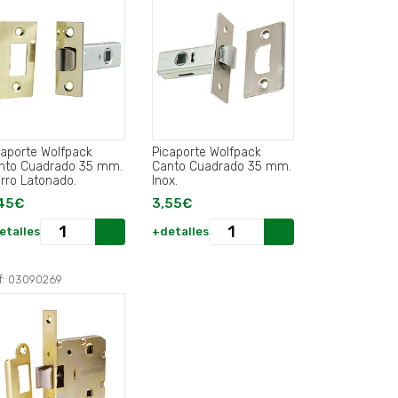
caporte Wolfpack
Picaporte Wolfpack
nto Cuadrado 35 mm.
Canto Cuadrado 35 mm.
erro Latonado.
Inox.
45€
3,55€
etalles
+detalles
f: 03090269