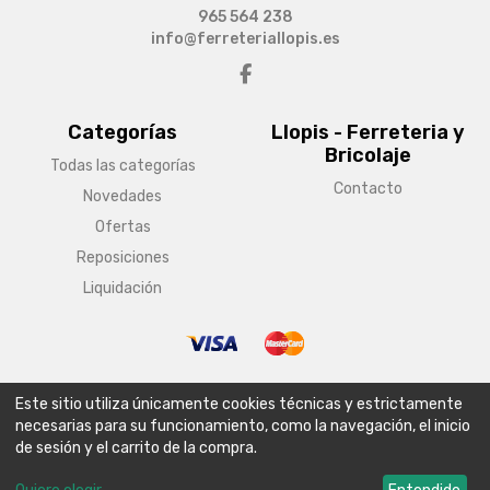
965 564 238
info@ferreteriallopis.es
Categorías
Llopis - Ferreteria y
Bricolaje
Todas las categorías
Contacto
Novedades
Ofertas
Reposiciones
Liquidación
© Copyright 2026 Llopis - Ferreteria y Bricolaje
Este sitio utiliza únicamente cookies técnicas y estrictamente
Aviso legal
Condiciones generales de venta
Política de envío
necesarias para su funcionamiento, como la navegación, el inicio
de sesión y el carrito de la compra.
Política de privacidad
Política de cookies
Configurar cookies