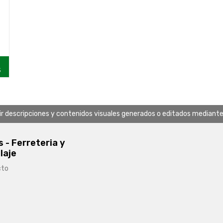
S
uir descripciones y contenidos visuales generados o editados mediante in
s - Ferreteria y
laje
cto