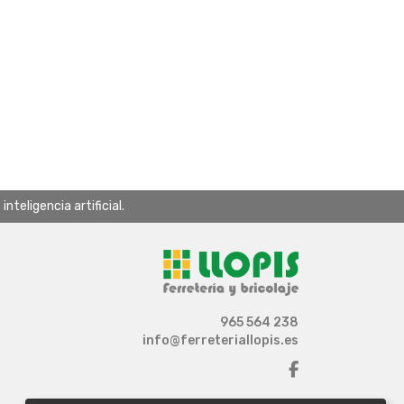
teligencia artificial.
965 564 238
info@ferreteriallopis.es