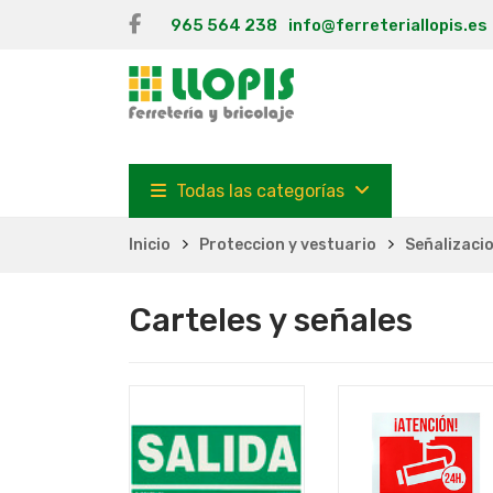
965 564 238
info@ferreteriallopis.es
Todas las categorías
Inicio
Proteccion y vestuario
Señalizaci
Carteles y señales