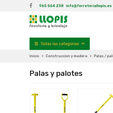
965 564 238
info@ferreteriallopis.es
Todas las categorías
Inicio
Construccion y madera
Palas / pa
Palas y palotes