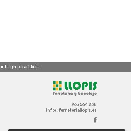
teligencia artificial.
965 564 238
info@ferreteriallopis.es