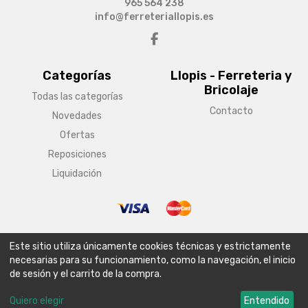
965 564 238
info@ferreteriallopis.es
Categorías
Llopis - Ferreteria y
Bricolaje
Todas las categorías
Contacto
Novedades
Ofertas
Reposiciones
Liquidación
© Copyright 2026 Llopis - Ferreteria y Bricolaje
Este sitio utiliza únicamente cookies técnicas y estrictamente
Aviso legal
Condiciones generales de venta
Política de envío
necesarias para su funcionamiento, como la navegación, el inicio
de sesión y el carrito de la compra.
Política de privacidad
Política de cookies
Configurar cookies
Quiero elegir
Entendido