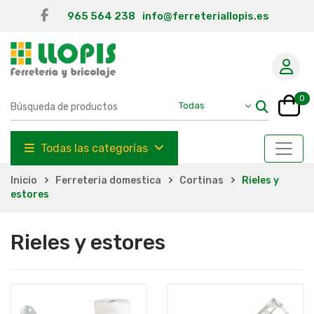
965 564 238
info@ferreteriallopis.es
0
Todas las categorías
Inicio
Ferreteria domestica
Cortinas
Rieles y
estores
Rieles y estores