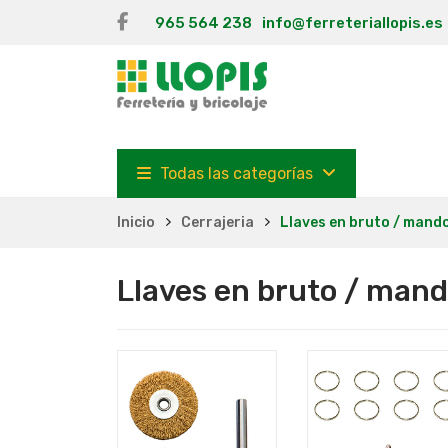
965 564 238
info@ferreteriallopis.es
Todas las categorías
Inicio
Cerrajeria
Llaves en bruto / mand
Llaves en bruto / mand