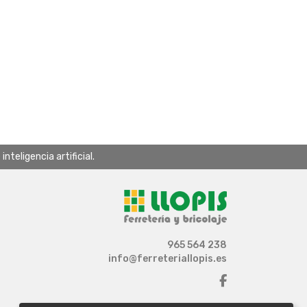
teligencia artificial.
965 564 238
info@ferreteriallopis.es